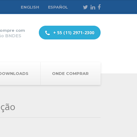
ENGLISH
ESPAÑOL
ompre com
+ 55 (11) 2971-2300
ão BNDES
DOWNLOADS
ONDE COMPRAR
ação