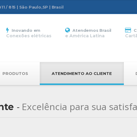
1 / 815 | São Paulo,SP | Brasil
Inovando em
Atendemos Brasil
C
Conexões elétricas
e América Latina
Cart
PRODUTOS
ATENDIMENTO AO CLIENTE
Excelência para sua satisf
nte