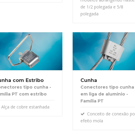
de 1/2 polegada e 5/8
polegada
unha com Estribo
Cunha
nectores tipo cunha -
Conectores tipo cunha
mília PT com estribo
em liga de alumínio -
Família PT
Alça de cobre estanhada
Conceito de conexão po
efeito mola