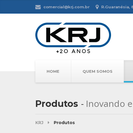
comercial@krj.com.br
R.Guaranésia, 81
HOME
QUEM SOMOS
Inovando e
Produtos
KRJ
Produtos