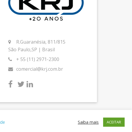
R.Guaranésia, 811/815
São Paulo,SP | Brasil
+ 55 (11) 2971-2300
comercial@krj.com.br
 de
Saiba mais
ACEITAR
by blue media studios