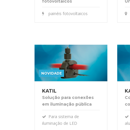
fotovoltaicos
Un
painéis fotovoltaicos
NOVIDADE
KATIL
K
Solução para conexões
Co
em iluminação pública
co
Para sistema de
iluminação de LED
al