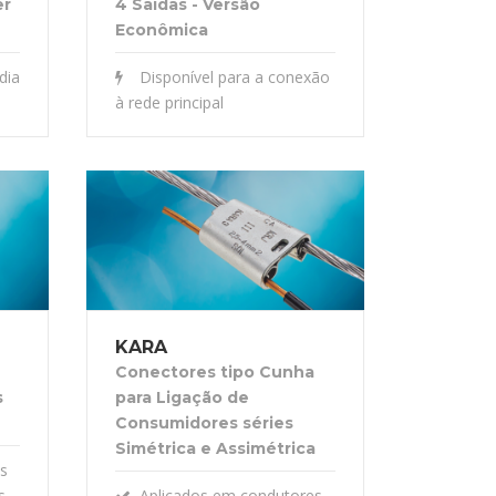
er
4 Saídas - Versão
Econômica
dia
Disponível para a conexão
à rede principal
KARA
Conectores tipo Cunha
s
para Ligação de
Consumidores séries
Simétrica e Assimétrica
ês
s
Aplicados em condutores