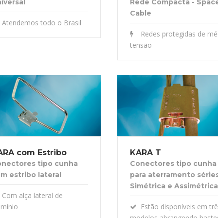
iversal
Rede Compacta - Spac
Cable
Atendemos todo o Brasil
Redes protegidas de mé
tensão
ARA com Estribo
KARA T
nectores tipo cunha
Conectores tipo cunha
m estribo lateral
para aterramento série
Simétrica e Assimétrica
Com alça lateral de
umínio
Estão disponíveis em tr
modelos abrangendo haste