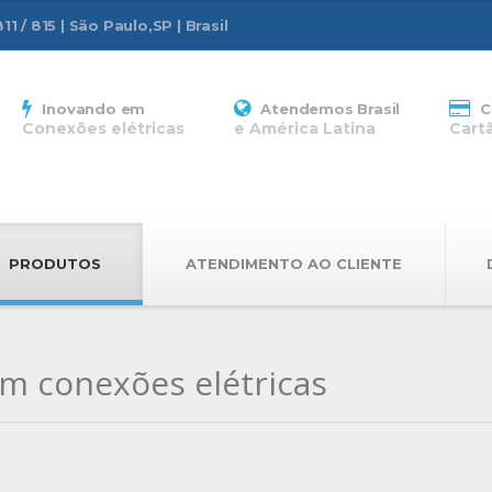
1 / 815 | São Paulo,SP | Brasil
Inovando em
Atendemos Brasil
C
Conexões elétricas
e América Latina
Cart
PRODUTOS
ATENDIMENTO AO CLIENTE
m conexões elétricas