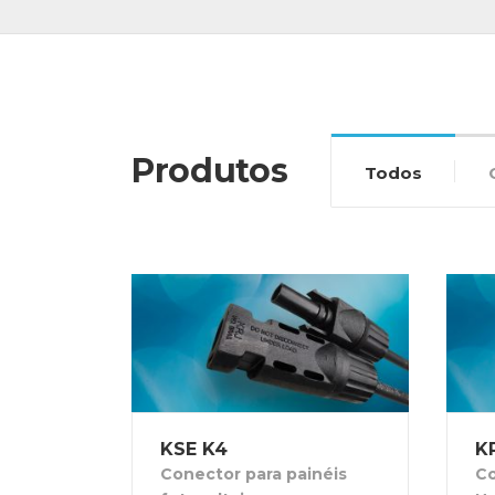
Produtos
Todos
KSE K4
K
Conector para painéis
Co