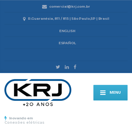
comercial@krj.com.br
R.Guaranésia, 811 / 815 | São Paulo,SP | Brasil
ENGLISH
ESPAÑOL
MENU
Inovando em
Conexões elétricas