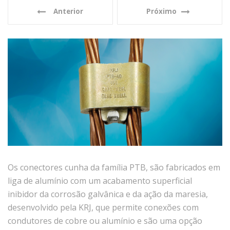
Anterior
Próximo
Os conectores cunha da família PTB, são fabricados em
liga de alumínio com um acabamento superficial
inibidor da corrosão galvânica e da ação da maresia,
desenvolvido pela KRJ, que permite conexões com
condutores de cobre ou alumínio e são uma opção