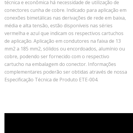
técnica e econômica há necessidade de utilização de
conectores cunha de cobre. Indicado para aplicação em
conexões bimetálicas nas derivações de rede em baixa,
média e alta tensão, estão disponíveis nas séries
vermelha e azul que indicam os respectivos cartuchos
de aplicação. Aplicação em condutores na faixa de 13
mm2 a 185 mm2, sólidos ou encordoados, alumínio ou
cobre, podendo ser fornecido com o respectivo
cartucho na embalagem do conector. Informações
complementares poderão ser obtidas através de nossa
Especificação Técnica de Produto ETE-004.