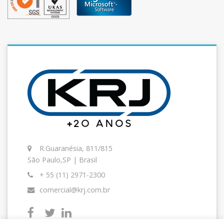
R.Guaranésia, 811/815
São Paulo,SP | Brasil
+ 55 (11) 2971-2300
comercial@krj.com.br