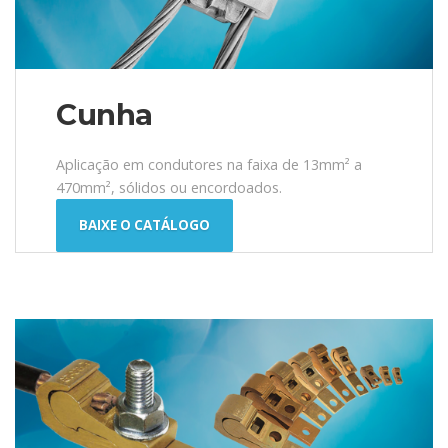
Cunha
Aplicação em condutores na faixa de 13mm² a
470mm², sólidos ou encordoados.
BAIXE O CATÁLOGO