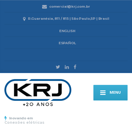
comercial@krj.com.br
R.Guaranésia, 811 / 815 | São Paulo,SP | Brasil
ENGLISH
ESPAÑOL
MENU
Inovando em
Conexões elétricas