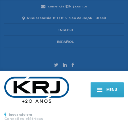
comercial@krj.com.br
R.Guaranésia, 811 / 815 | São Paulo,SP | Brasil
ENGLISH
ESPAÑOL
MENU
Inovando em
Conexões elétricas