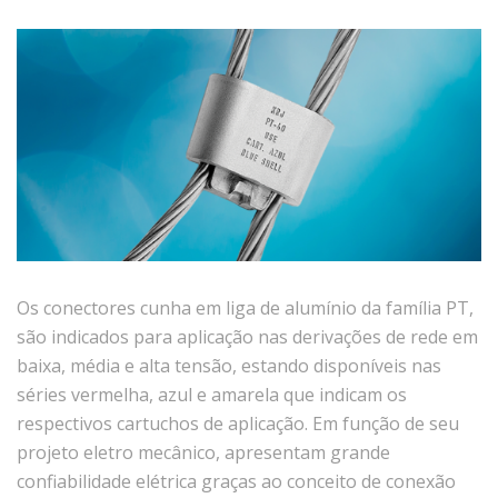
Os conectores cunha em liga de alumínio da família PT,
são indicados para aplicação nas derivações de rede em
baixa, média e alta tensão, estando disponíveis nas
séries vermelha, azul e amarela que indicam os
respectivos cartuchos de aplicação. Em função de seu
projeto eletro mecânico, apresentam grande
confiabilidade elétrica graças ao conceito de conexão