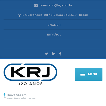
comercial@krj.com.br
R.Guaranésia, 811 / 815 | São Paulo,SP | Brasil
ENGLISH
ESPAÑOL
MENU
Inovando em
Conexões elétricas