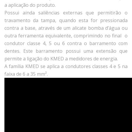
a aplicação do produto.
Possui ainda saliências externas que permitirão o
travamento da tampa, quando esta for pressionada
contra a base, através de um alicate bomba d’água ou
outra ferramenta equivalente, comprimindo no final o
condutor classe 4, 5 ou 6 contra o barramento com
dentes. Este barramento possui uma extensão que
permite a ligação do KMED a medidores de energia.
A família KMED se aplica a condutores classes 4 e 5 na
faixa de 6 a 35 mm².