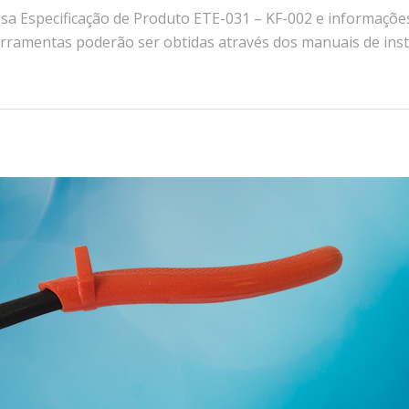
 Especificação de Produto ETE-031 – KF-002 e informações 
erramentas poderão ser obtidas através dos manuais de ins