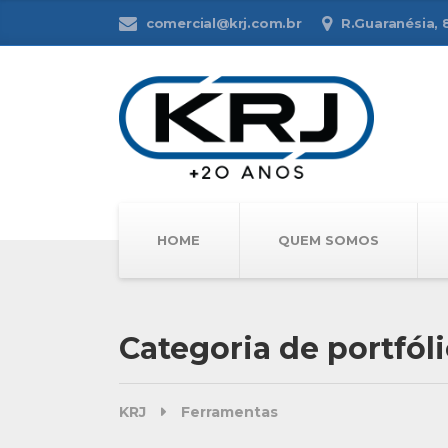
comercial@krj.com.br
R.Guaranésia, 81
HOME
QUEM SOMOS
Categoria de portfól
KRJ
Ferramentas