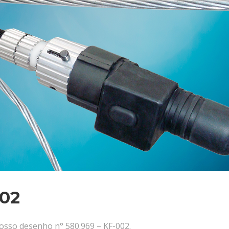
002
osso desenho n° 580.969 – KF-002.