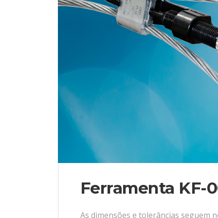
Ferramenta KF-
As dimensões e tolerâncias seguem n