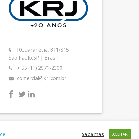
R.Guaranésia, 811/815
São Paulo,SP | Brasil
+ 55 (11) 2971-2300
comercial@krj.com.br
 de
Saiba mais
ACEITAR
by blue media studios