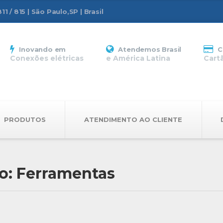
1 / 815 | São Paulo,SP | Brasil
Inovando em
Atendemos Brasil
C
Conexões elétricas
e América Latina
Cart
PRODUTOS
ATENDIMENTO AO CLIENTE
io: Ferramentas