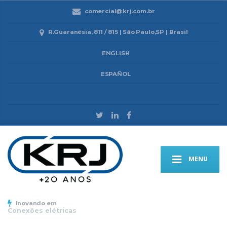
comercial@krj.com.br
R.Guaranésia, 811 / 815 | São Paulo,SP | Brasil
ENGLISH
ESPAÑOL
MENU
Inovando em
Conexões elétricas