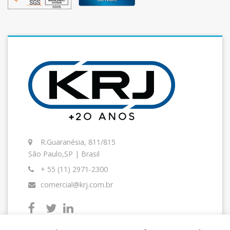
R.Guaranésia, 811/815
São Paulo,SP | Brasil
+ 55 (11) 2971-2300
comercial@krj.com.br