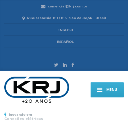
comercial@krj.com.br
R.Guaranésia, 811 / 815 | São Paulo,SP | Brasil
ENGLISH
ESPAÑOL
MENU
Inovando em
Conexões elétricas